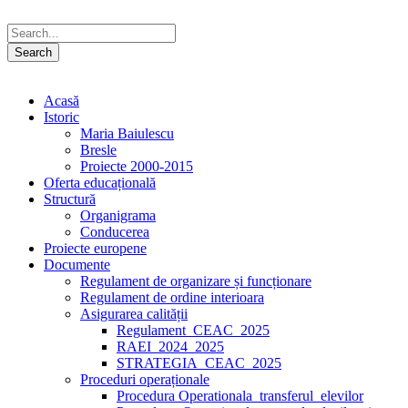
Acasă
Istoric
Maria Baiulescu
Bresle
Proiecte 2000-2015
Oferta educațională
Structură
Organigrama
Conducerea
Proiecte europene
Documente
Regulament de organizare și funcționare
Regulament de ordine interioara
Asigurarea calității
Regulament_CEAC_2025
RAEI_2024_2025
STRATEGIA_CEAC_2025
Proceduri operaționale
Procedura Operationala_transferul_elevilor