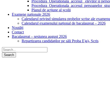
Procedura_Operationala_accesul _elevilor si person
Procedura_Operationala_accesul_persoanelor_strain
Planul de acțiune al școlii
Examene naționale 2026
Calendarul privind simularea probelor scrise ale examenu
Calendarul examenului național de bacalaureat – 2026
Noutăți
Contact
Bacalaureat – sesiunea august 2026
Repartizarea candidaţilor pe săli Proba E)a)- Scris