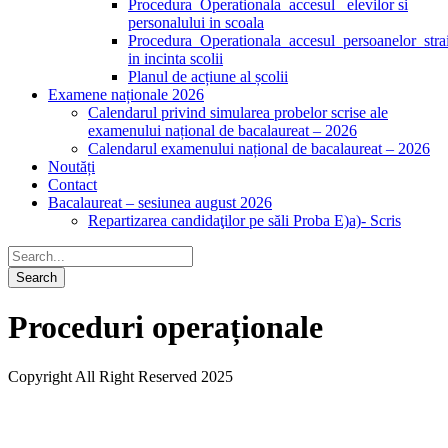
Procedura_Operationala_accesul _elevilor si
personalului in scoala
Procedura_Operationala_accesul_persoanelor_stra
in incinta scolii
Planul de acțiune al școlii
Examene naționale 2026
Calendarul privind simularea probelor scrise ale
examenului național de bacalaureat – 2026
Calendarul examenului național de bacalaureat – 2026
Noutăți
Contact
Bacalaureat – sesiunea august 2026
Repartizarea candidaţilor pe săli Proba E)a)- Scris
Proceduri operaționale
Copyright All Right Reserved 2025