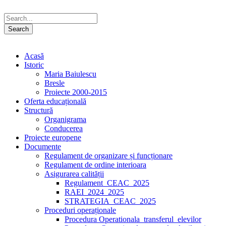
Acasă
Istoric
Maria Baiulescu
Bresle
Proiecte 2000-2015
Oferta educațională
Structură
Organigrama
Conducerea
Proiecte europene
Documente
Regulament de organizare și funcționare
Regulament de ordine interioara
Asigurarea calității
Regulament_CEAC_2025
RAEI_2024_2025
STRATEGIA_CEAC_2025
Proceduri operaționale
Procedura Operationala_transferul_elevilor