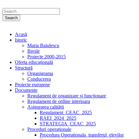
Acasă
Istoric
Maria Baiulescu
Bresle
Proiecte 2000-2015
Oferta educațională
Structură
Organigrama
Conducerea
Proiecte europene
Documente
Regulament de organizare și funcționare
Regulament de ordine interioara
Asigurarea calității
Regulament_CEAC_2025
RAEI_2024_2025
STRATEGIA_CEAC_2025
Proceduri operaționale
Procedura Operationala_transferul_elevilor