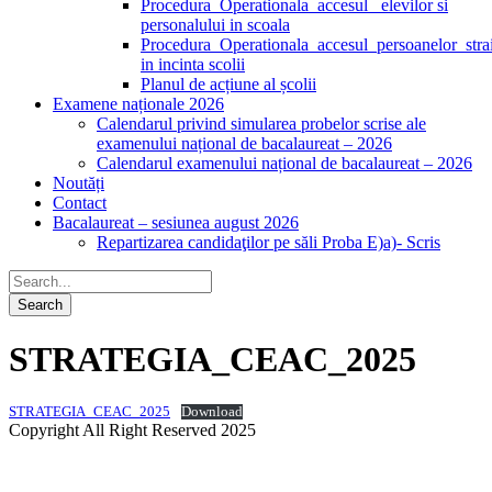
Procedura_Operationala_accesul _elevilor si
personalului in scoala
Procedura_Operationala_accesul_persoanelor_stra
in incinta scolii
Planul de acțiune al școlii
Examene naționale 2026
Calendarul privind simularea probelor scrise ale
examenului național de bacalaureat – 2026
Calendarul examenului național de bacalaureat – 2026
Noutăți
Contact
Bacalaureat – sesiunea august 2026
Repartizarea candidaţilor pe săli Proba E)a)- Scris
STRATEGIA_CEAC_2025
STRATEGIA_CEAC_2025
Download
Copyright All Right Reserved 2025